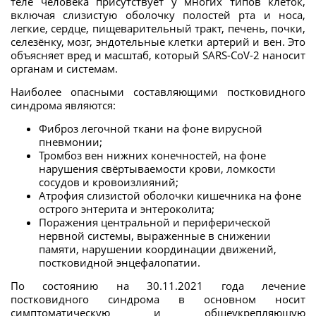
теле человека присутствует у многих типов клеток,
включая слизистую оболочку полостей рта и носа,
легкие, сердце, пищеварительный тракт, печень, почки,
селезёнку, мозг, эндотельные клетки артерий и вен. Это
объясняет вред и масштаб, который SARS-CoV-2 наносит
органам и системам.
Наиболее опасными составляющими постковидного
синдрома являются:
Фиброз легочной ткани на фоне вирусной
пневмонии;
Тромбоз вен нижних конечностей, на фоне
нарушения свёртываемости крови, ломкости
сосудов и кровоизлияний;
Атрофия слизистой оболочки кишечника на фоне
острого энтерита и энтероколита;
Поражения центральной и периферической
нервной системы, выраженные в снижении
памяти, нарушении координации движений,
постковидной энцефалопатии.
По состоянию на 30.11.2021 года лечение
постковидного синдрома в основном носит
симптоматическую и общеукрепляющую