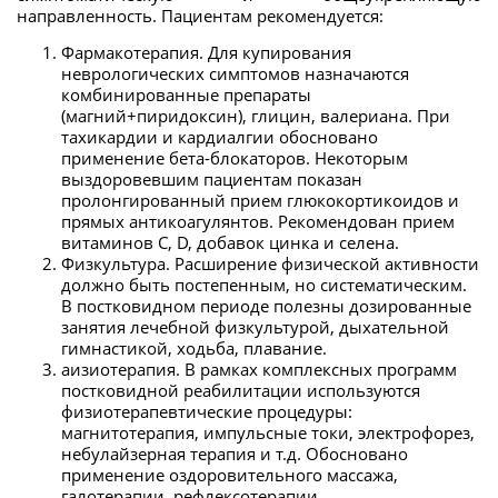
направленность. Пациентам рекомендуется:
Фармакотерапия. Для купирования
неврологических симптомов назначаются
комбинированные препараты
(магний+пиридоксин), глицин, валериана. При
тахикардии и кардиалгии обосновано
применение бета-блокаторов. Некоторым
выздоровевшим пациентам показан
пролонгированный прием глюкокортикоидов и
прямых антикоагулянтов. Рекомендован прием
витаминов С, D, добавок цинка и селена.
Физкультура. Расширение физической активности
должно быть постепенным, но систематическим.
В постковидном периоде полезны дозированные
занятия лечебной физкультурой, дыхательной
гимнастикой, ходьба, плавание.
aизиотерапия. В рамках комплексных программ
постковидной реабилитации используются
физиотерапевтические процедуры:
магнитотерапия, импульсные токи, электрофорез,
небулайзерная терапия и т.д. Обосновано
применение оздоровительного массажа,
галотерапии, рефлексотерапии.