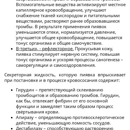
Вспомогательные вещества активизируют местное
капиллярное кровообращение, улучшают
снабжение тканей кислородом и питательными
веществами, растворяют ранее образовавшиеся
тромбы. В результате применения пиявок
уменьшаются отеки, нормализуется давление,
улучшается общее кровообращение, повышается
тонус организма и общее самочувствие.
В-третьих, - рефлекторное.
Прокусывая кожу,
пиявка стимулирует нервную систему, повышая
тонус организма и ускоряя процессы саногенеза –
саморегуляции и самооздоровления.
Секреторная жидкость, которую пиявка впрыскивает
при постановке и в процессе кровососания содержит:
Гирудин – препятствующий склеиванию
тромбоцитов и образованию тромбов. Гирудин,
как бы, отвлекает фибрин от его основной
функции и замедляет таким образом процесс
свёртывания крови.
Апиразу – определяющую противосклеротическое
действие, уменьшающую ломкость сосудов.
Дестабилазу – способствующую растворению